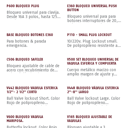
Resistente a manipulaciones,
no conductor.
P600 BLOQUEO PLUG
E360 BLOQUEO UNIVERSAL PUSH
BUTTON
Bloqueo universal para clavija.
Bloqueo universal para para
Desde 16A 3 polos, hasta 125A
botones interruptores de 20,5
5 polos.- Resistente a
o de 30,5mm. Desde 40mm
manipulaciones, no conductor.
de diámetro y 45mm de alto.
BASE BLOQUEO BOTONES E360
P110 - SMALL PLUG LOCKOUT
Para botones & parada
10/220v. Plug Lockout small.
emergencia.
De polipropileno resistente a
manipulaciones, no
conductivo
C506 BLOQUEO SAFELEX
V500 SET BLOQUEO UNIVERSAL DE
VALVULA ESFERICA Y COMPUERTA
Bloqueo ajustable de cable de
Cuerpo metálico macizo con
acero con recubrimiento de
amplio margen de ajuste y
nylon dieléctrico de 4mm por
superficies engomadas para
2m de largo
optimo agarre. Incluye el
cable safelex de 2m
V442 BLOQUEO VALVULA ESFERICA
V448 BLOQUEO VÁLVULA ESFERICA
1/2''- 2 1/2'' CORTO
2''-8'' LARGO
Ball Valve lockout Short. Color
Ball Valve lockout Large. Color
Rojo de polipropileno
Rojo de polipropileno
resistente a manipulaciones,
resistente a manipulaciones,
no conductor.
no conductor
V600 BLOQUEO VALVULA
V165 BLOQUEO AJUSTABLE DE
MARIPOSA.
VALVULAS
Butterfly lockout. Color Rojo
Bloqueo ajustable a 3