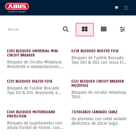
Ir al contenido
E203 BLOQUEO UNIVERSAL MINI
E218 BLOQUEO NEOZED FUSE
CIRCUIT BREAKER
Bloqueo de Fusible Roscado
Bloqueo de Circuito Miniatura.
Tipo D01 & D02 con rosca E14
Resistente a manipulaciones,
& E18. Resistente a
no conductor, con abertura
manipulaciones, no conductor
multifunción que permite
asegurar en vertical y en
E233 BLOQUEO DIAZED FUSE
E222 BLOQUEO CIRCUIT BREAKER
horizontal.
MULTIPOLE
Bloqueo de Fusible Roscado
Bloqueo de circuito miniatura.
Tipo DII & DIII. Resistente a
TBLO.
manipulaciones, no conductor
E245 BLOQUEO MOTORGUARD
72/30CAB20 CANDADO CABLE
PROTECTION
De aluminio con cable aislado
Bloqueo de Guardamotor con
dieléctrico de 20cm largo.
altura frontal de 45mm. Con
empuñadura de giro exterior.